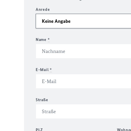
Anrede
Name
*
E-Mail
*
Straße
PLZ
Wohno