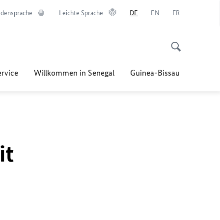
densprache
Leichte Sprache
DE
EN
FR
ervice
Willkommen in Senegal
Guinea-Bissau
it