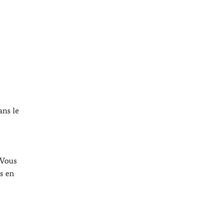
ans le
 Vous
s en