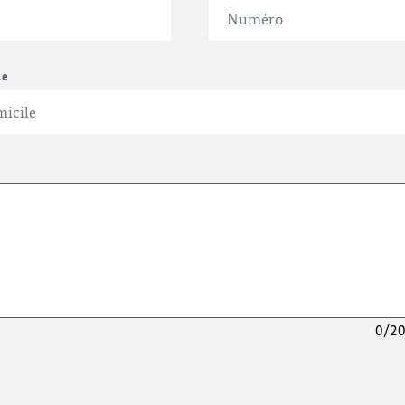
le
0/2